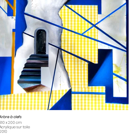
Arbre à clefs
310 x 200 cm
Acrylique sur toile
2010