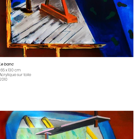
Le banc
165 x 130 cm
Acrylique sur toile
2010