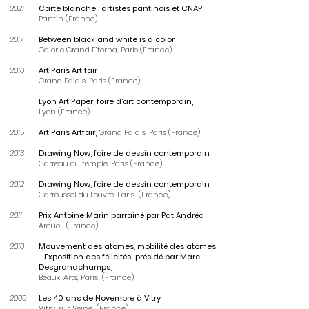
2021
Carte blanche : artistes pantinois et CNAP
Pantin (France)
2017
Between black and white is a color
Galerie Grand E’terna, Paris (France)
2016
Art Paris Art fair
Grand Palais, Paris (France)
Lyon Art Paper, foire d’art contemporain,
Lyon (France)
2015
Art Paris Artfair,
Grand Palais, Paris (France)
2013
Drawing Now, foire de dessin contemporain
Carreau du temple, Paris (France)
2012
Drawing Now, foire de dessin contemporain
Carroussel du Louvre, Paris (France)
2011
Prix Antoine Marin parrainé par Pat Andréa
Arcueil (France)
2010
Mouvement des atomes, mobilité des atomes
-
Exposition des félicités présidé par Marc
Desgrandchamps,
Beaux-Arts, Paris (France)
2009
Les 40 ans de Novembre à Vitry
Vitry-sur-Seine (France)