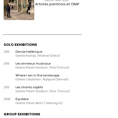
Artistes pantinois et CNAP
SOLO EXHIBITIONS
2019
Danse hellénique
Galerie Kalliopi,
Athènes (Grèce)
2016
Les anneaux musicaux
Galerie Polad-Hardouin, Paris (France)
Where I am in the landscape
Galerie Listastofan, Reykjavik (Islande)
2013
Les chants captifs
Galerie Polad-Hardouin, Paris (France)
2008
Équilibre
Galerie Totale, Berlin ( Allemagne)
GROUP EXHIBITIONS