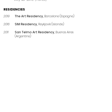
RESIDENCIES
2019
The Art Residency,
Barcelone (Espagne)
2016
SIM Residency,
Reykjavik (Islande)
2011
San Telmo Art Residency,
Buenos Aires
(Argentine)
PUBLICATIONS
2016
Art Paper Lyon,
Catalogue d'exposition
La Lyonnaise des Beaux-Arts
2016
Les Anneaux musicaux,
Catalogue d'exposition
Galerie Polad-Hadouin