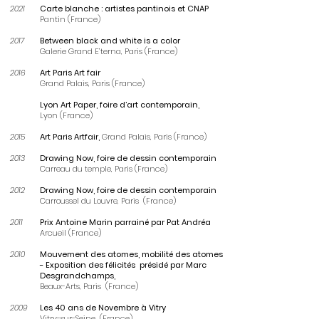
2021
Carte blanche : artistes pantinois et CNAP
Pantin (France)
2017
Between black and white is a color
Galerie Grand E’terna, Paris (France)
2016
Art Paris Art fair
Grand Palais, Paris (France)
Lyon Art Paper, foire d’art contemporain,
Lyon (France)
2015
Art Paris Artfair,
Grand Palais, Paris (France)
2013
Drawing Now, foire de dessin contemporain
Carreau du temple, Paris (France)
2012
Drawing Now, foire de dessin contemporain
Carroussel du Louvre, Paris (France)
2011
Prix Antoine Marin parrainé par Pat Andréa
Arcueil (France)
2010
Mouvement des atomes, mobilité des atomes
-
Exposition des félicités présidé par Marc
Desgrandchamps,
Beaux-Arts, Paris (France)
2009
Les 40 ans de Novembre à Vitry
Vitry-sur-Seine (France)