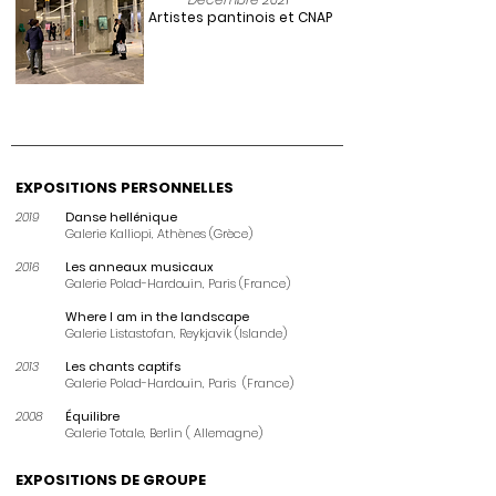
Artistes pantinois et CNAP
EXPOSITIONS PERSONNELLES
2019
Danse hellénique
Galerie Kalliopi,
Athènes (Grèce)
2016
Les anneaux musicaux
Galerie Polad-Hardouin, Paris (France)
Where I am in the landscape
Galerie Listastofan, Reykjavik (Islande)
2013
Les chants captifs
Galerie Polad-Hardouin, Paris (France)
2008
Équilibre
Galerie Totale, Berlin ( Allemagne)
EXPOSITIONS DE GROUPE