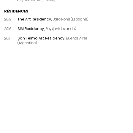
RÉSIDENCES
2019
The Art Residency,
Barcelone (Espagne)
2016
SIM Residency,
Reykjavik (Islande)
2011
San Telmo Art Residency,
Buenos Aires
(Argentine)
PUBLICATIONS
2016
Art Paper Lyon,
Catalogue d'exposition
La Lyonnaise des Beaux-Arts
2016
Les Anneaux musicaux,
Catalogue d'exposition
Galerie Polad-Hadouin